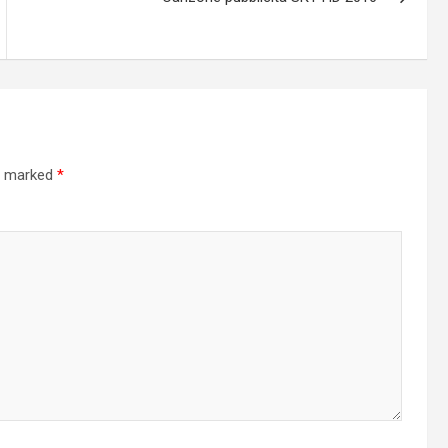
re marked
*