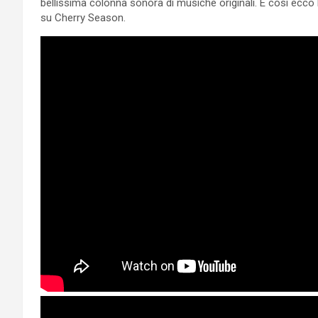
bellissima colonna sonora di musiche originali. E così ecco 
su Cherry Season.