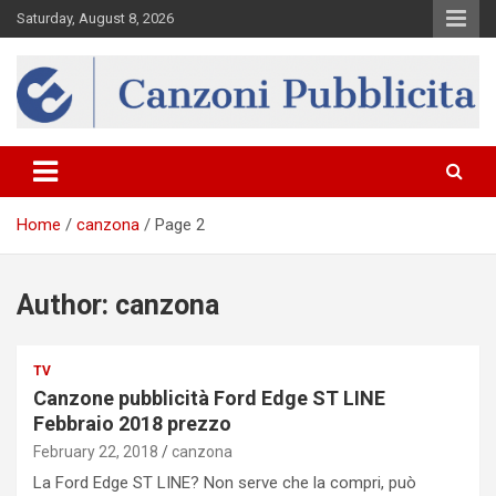
Skip
Saturday, August 8, 2026
to
content
Canzona
Home
canzona
Page 2
Author:
canzona
TV
Canzone pubblicità Ford Edge ST LINE
Febbraio 2018 prezzo
February 22, 2018
canzona
La Ford Edge ST LINE? Non serve che la compri, può