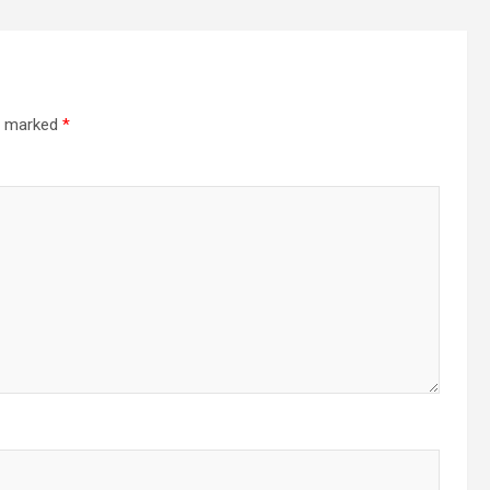
re marked
*