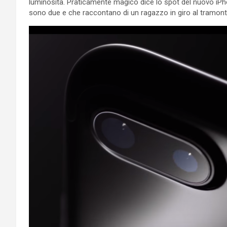
luminosità. Praticamente magico dice lo spot del nuovo iPh
sono due e che raccontano di un ragazzo in giro al tramonto e