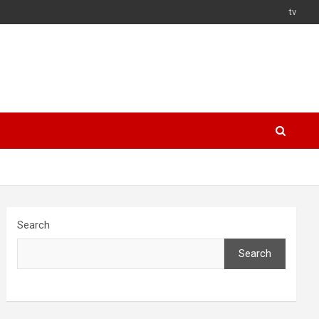
tv
Search
Search