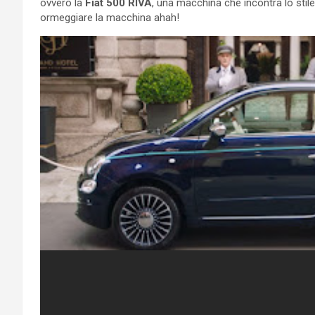
ovvero la
Fiat 500 RIVA
, una macchina che incontra lo stile
ormeggiare la macchina ahah!