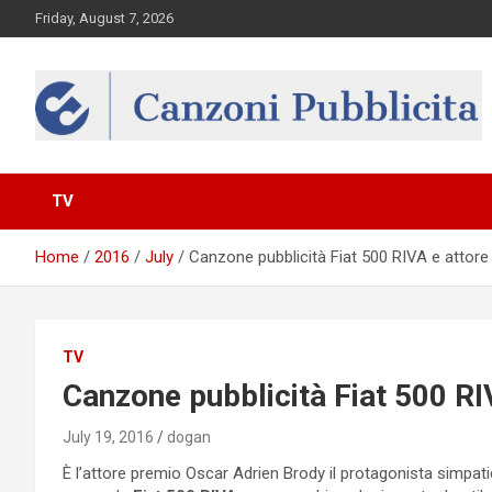
Skip
Friday, August 7, 2026
to
content
Canzona
TV
Home
2016
July
Canzone pubblicità Fiat 500 RIVA e attore
TV
Canzone pubblicità Fiat 500 RI
July 19, 2016
dogan
È l’attore premio Oscar Adrien Brody il protagonista simpati