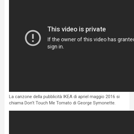
La canzone della pubblicità IKEA di apriel maggio 2016 si
chiama Don’t Touch Me Tomato di George Symonette.