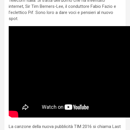
Telecom Italia. Si tratta dell’uomo che ha inventato
internet, Sir Tim Berners-Lee, il conduttore Fabio Fazio e
l’eclettico Pif. Sono loro a dare voci e pensieri al nuovo
spot.
La canzone della nuova pubblicità TIM 2016 si chiama Last