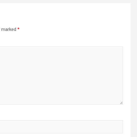
re marked
*