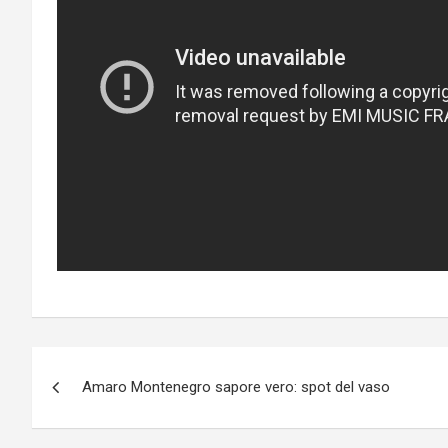
Post
Amaro Montenegro sapore vero: spot del vaso
navigation