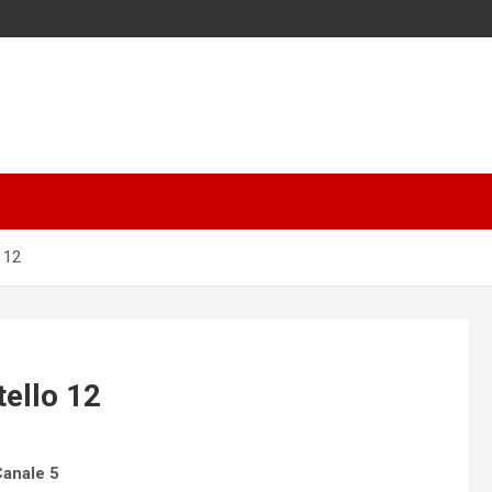
 12
tello 12
Canale 5