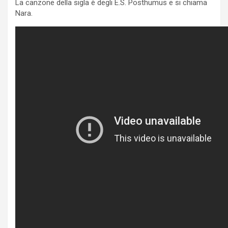
La canzone della sigla è degli E.S. Posthumus e si chiama
Nara.