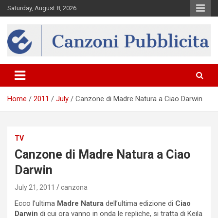
Skip
Saturday, August 8, 2026
to
content
Canzona
Home
2011
July
Canzone di Madre Natura a Ciao Darwin
TV
Canzone di Madre Natura a Ciao
Darwin
July 21, 2011
canzona
Ecco l’ultima
Madre Natura
dell’ultima edizione di
Ciao
Darwin
di cui ora vanno in onda le repliche, si tratta di Keila